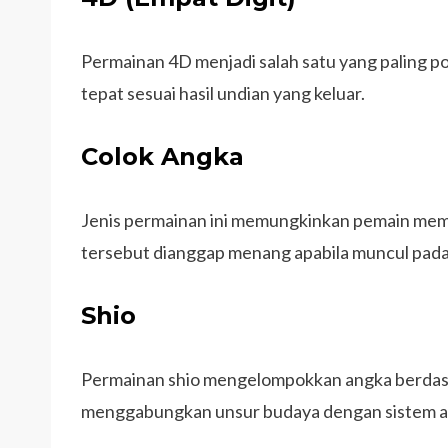
Permainan 4D menjadi salah satu yang paling 
tepat sesuai hasil undian yang keluar.
Colok Angka
Jenis permainan ini memungkinkan pemain memi
tersebut dianggap menang apabila muncul pada 
Shio
Permainan shio mengelompokkan angka berdasar
menggabungkan unsur budaya dengan sistem a