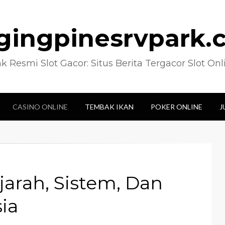
gingpinesrvpark
nk Resmi Slot Gacor: Situs Berita Tergacor Slot Onl
CASINO ONLINE
TEMBAK IKAN
POKER ONLINE
J
arah, Sistem, Dan
ia