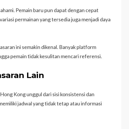
pahami. Pemain baru pun dapat dengan cepat
variasi permainan yang tersedia juga menjadi daya
pasaran ini semakin dikenal. Banyak platform
gga pemain tidak kesulitan mencari referensi.
saran Lain
 Hong Kong unggul dari sisi konsistensi dan
miliki jadwal yang tidak tetap atau informasi