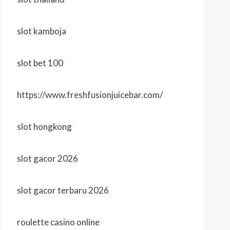
slot kamboja
slot bet 100
https://www.freshfusionjuicebar.com/
slot hongkong
slot gacor 2026
slot gacor terbaru 2026
roulette casino online