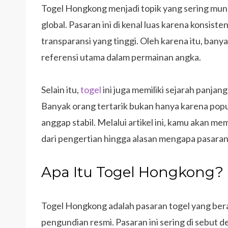
Togel Hongkong menjadi topik yang sering mun
global. Pasaran ini di kenal luas karena konsisten
transparansi yang tinggi. Oleh karena itu, bany
referensi utama dalam permainan angka.
Selain itu,
togel
ini juga memiliki sejarah panja
Banyak orang tertarik bukan hanya karena popul
anggap stabil. Melalui artikel ini, kamu akan m
dari pengertian hingga alasan mengapa pasaran i
Apa Itu Togel Hongkong?
Togel Hongkong adalah pasaran togel yang be
pengundian resmi. Pasaran ini sering di sebut 