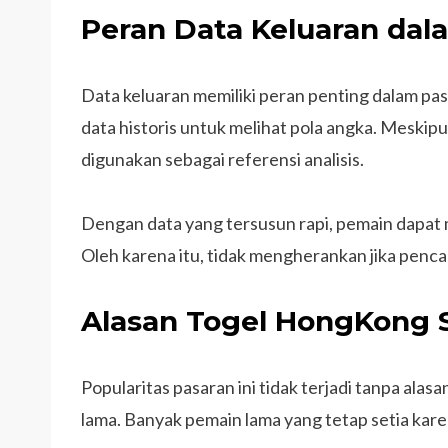
Peran Data Keluaran da
Data keluaran memiliki peran penting dalam 
data historis untuk melihat pola angka. Meskipun
digunakan sebagai referensi analisis.
Dengan data yang tersusun rapi, pemain dapat
Oleh karena itu, tidak mengherankan jika pencari
Alasan Togel HongKong 
Popularitas pasaran ini tidak terjadi tanpa ala
lama. Banyak pemain lama yang tetap setia kar