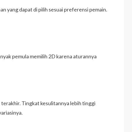
n yang dapat di pilih sesuai preferensi pemain.
Banyak pemula memilih 2D karena aturannya
erakhir. Tingkat kesulitannya lebih tinggi
ariasinya.