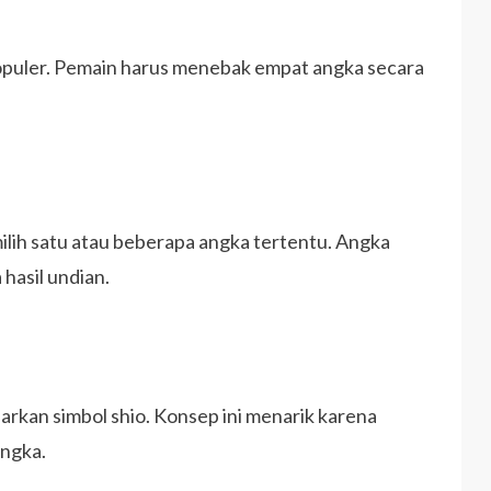
populer. Pemain harus menebak empat angka secara
lih satu atau beberapa angka tertentu. Angka
hasil undian.
kan simbol shio. Konsep ini menarik karena
ngka.