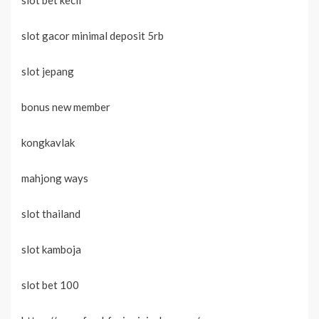
slot gacor minimal deposit 5rb
slot jepang
bonus new member
kongkavlak
mahjong ways
slot thailand
slot kamboja
slot bet 100