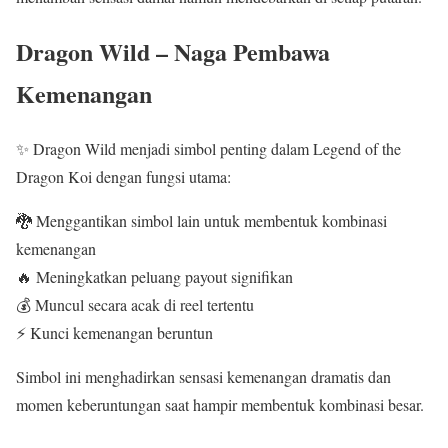
Dragon Wild – Naga Pembawa
Kemenangan
✨ Dragon Wild menjadi simbol penting dalam Legend of the
Dragon Koi dengan fungsi utama:
🐉 Menggantikan simbol lain untuk membentuk kombinasi
kemenangan
🔥 Meningkatkan peluang payout signifikan
💰 Muncul secara acak di reel tertentu
⚡ Kunci kemenangan beruntun
Simbol ini menghadirkan sensasi kemenangan dramatis dan
momen keberuntungan saat hampir membentuk kombinasi besar.