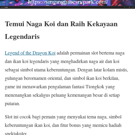
Temui Naga Koi dan Raih Kekayaan
Legendaris
Legend of the Dragon Koi
adalah permainan slot bertema naga
dan ikan koi legendaris yang menghadirkan naga air dan koi
sebagai simbol utama keberuntungan. Dengan latar kolam mistis,
gulungan berornamen oriental, dan simbol ikan koi berkilau,
game ini menawarkan pengalaman fantasi Tiongkok yang
menenangkan sekaligus peluang kemenangan besar di setiap
putaran.
Slot ini cocok bagi pemain yang menyukai tema naga, simbol
keberuntungan ikan koi, dan fitur bonus yang memicu hadiah
spektakuler.