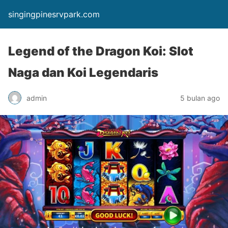
singingpinesrvpark.com
Legend of the Dragon Koi: Slot
Naga dan Koi Legendaris
admin
5 bulan ago