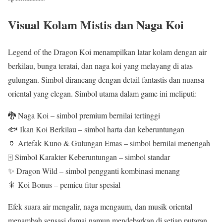
Visual Kolam Mistis dan Naga Koi
Legend of the Dragon Koi menampilkan latar kolam dengan air
berkilau, bunga teratai, dan naga koi yang melayang di atas
gulungan. Simbol dirancang dengan detail fantastis dan nuansa
oriental yang elegan. Simbol utama dalam game ini meliputi:
🐉 Naga Koi – simbol premium bernilai tertinggi
🐟 Ikan Koi Berkilau – simbol harta dan keberuntungan
🏺 Artefak Kuno & Gulungan Emas – simbol bernilai menengah
🀄 Simbol Karakter Keberuntungan – simbol standar
✨ Dragon Wild – simbol pengganti kombinasi menang
🎇 Koi Bonus – pemicu fitur spesial
Efek suara air mengalir, naga mengaum, dan musik oriental
menambah sensasi damai namun mendebarkan di setiap putaran.