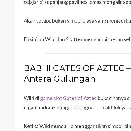
sejajar di sepanjang paylines, emas mengalir 
Akan tetapi, bukan simbol biasa yang menjadi k
Di sinilah Wild dan Scatter mengambil peran se
BAB III GATES OF AZTEC —
Antara Gulungan
Wild di
game slot Gates of Aztec
bukan hanya si
digambarkan sebagai roh jaguar — makhluk yan
Ketika Wild muncul, ia menggantikan simbol l