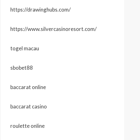
https://drawinghubs.com/
https://www.silvercasinoresort.com/
togel macau
sbobet88
baccarat online
baccarat casino
roulette online