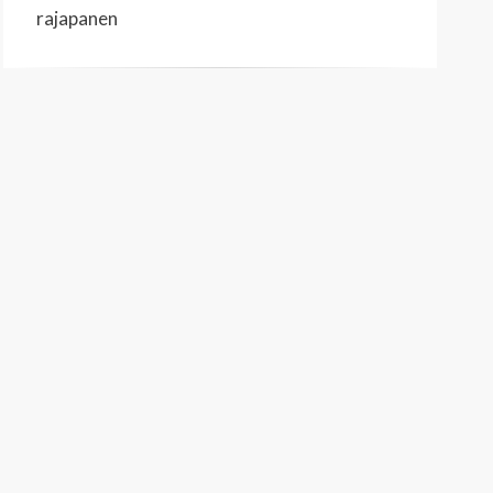
rajapanen