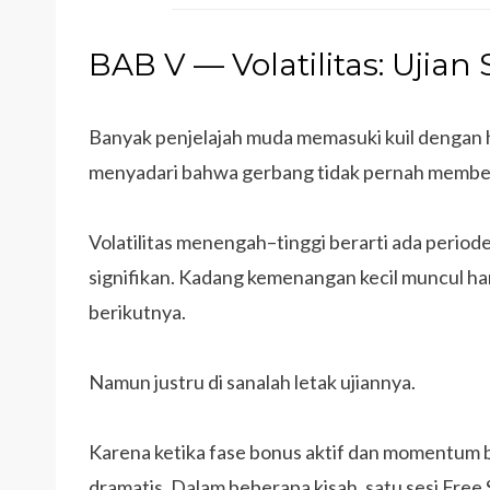
BAB V — Volatilitas: Ujian
Banyak penjelajah muda memasuki kuil dengan
menyadari bahwa gerbang tidak pernah memberi
Volatilitas menengah–tinggi berarti ada period
signifikan. Kadang kemenangan kecil muncul h
berikutnya.
Namun justru di sanalah letak ujiannya.
Karena ketika fase bonus aktif dan momentum 
dramatis. Dalam beberapa kisah, satu sesi Fre