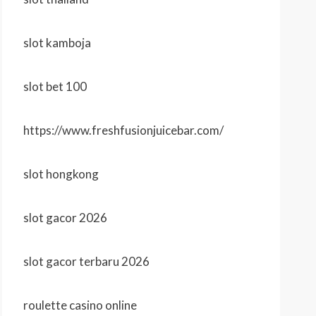
slot kamboja
slot bet 100
https://www.freshfusionjuicebar.com/
slot hongkong
slot gacor 2026
slot gacor terbaru 2026
roulette casino online