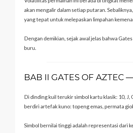
Volatilitas permainan ini berada di tingkat mene
akan mengalir dalam setiap putaran. Sebalikny
yang tepat untuk melepaskan limpahan kemena
Dengan demikian, sejak awal jelas bahwa Gates
buru.
BAB II GATES OF AZTEC —
Di dinding kuil terukir simbol kartu klasik: 10, J
berdiri artefak kuno: topeng emas, permata gio
Simbol bernilai tinggi adalah representasi dari 