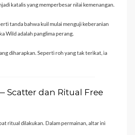
njadi katalis yang memperbesar nilai kemenangan.
erti tanda bahwa kuil mulai menguji keberanian
maka Wild adalah panglima perang.
ang diharapkan. Seperti roh yang tak terikat, ia
Scatter dan Ritual Free
at ritual dilakukan. Dalam permainan, altar ini