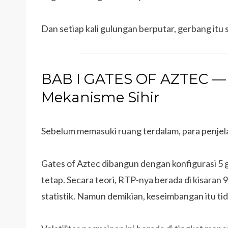
Dan setiap kali gulungan berputar, gerbang itu 
BAB I GATES OF AZTEC — S
Mekanisme Sihir
Sebelum memasuki ruang terdalam, para penjela
Gates of Aztec dibangun dengan konfigurasi 5 g
tetap. Secara teori, RTP-nya berada di kisaran
statistik. Namun demikian, keseimbangan itu tid