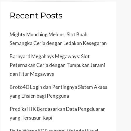
Recent Posts
Mighty Munching Melons: Slot Buah
Semangka Ceria dengan Ledakan Kesegaran
Barnyard Megahays Megaways: Slot
Peternakan Ceria dengan Tumpukan Jerami
dan Fitur Megaways
Broto4D Login dan Pentingnya Sistem Akses
yang Efisien bagi Pengguna
Prediksi HK Berdasarkan Data Pengeluaran
yang Tersusun Rapi
Paito Warna SGP sebagai Metode Visual