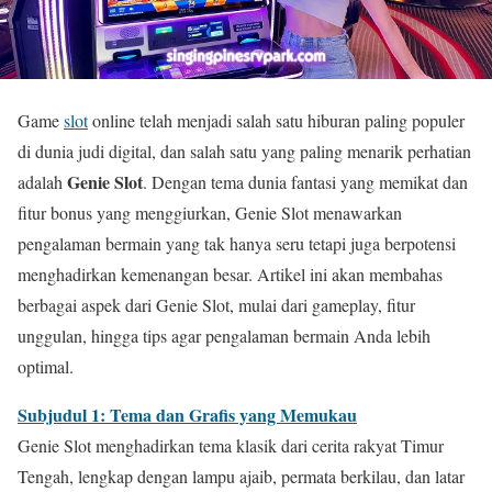
Game
slot
online telah menjadi salah satu hiburan paling populer
di dunia judi digital, dan salah satu yang paling menarik perhatian
Genie Slot
adalah
. Dengan tema dunia fantasi yang memikat dan
fitur bonus yang menggiurkan, Genie Slot menawarkan
pengalaman bermain yang tak hanya seru tetapi juga berpotensi
menghadirkan kemenangan besar. Artikel ini akan membahas
berbagai aspek dari Genie Slot, mulai dari gameplay, fitur
unggulan, hingga tips agar pengalaman bermain Anda lebih
optimal.
Subjudul 1: Tema dan Grafis yang Memukau
Genie Slot menghadirkan tema klasik dari cerita rakyat Timur
Tengah, lengkap dengan lampu ajaib, permata berkilau, dan latar