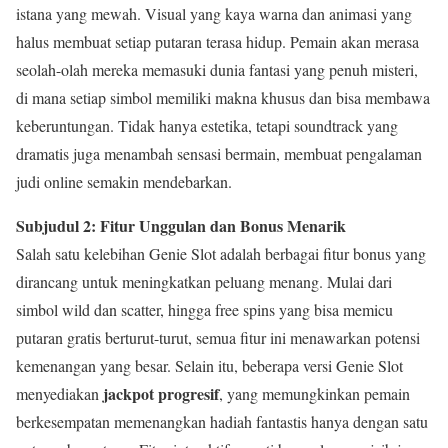
istana yang mewah. Visual yang kaya warna dan animasi yang
halus membuat setiap putaran terasa hidup. Pemain akan merasa
seolah-olah mereka memasuki dunia fantasi yang penuh misteri,
di mana setiap simbol memiliki makna khusus dan bisa membawa
keberuntungan. Tidak hanya estetika, tetapi soundtrack yang
dramatis juga menambah sensasi bermain, membuat pengalaman
judi online semakin mendebarkan.
Subjudul 2: Fitur Unggulan dan Bonus Menarik
Salah satu kelebihan Genie Slot adalah berbagai fitur bonus yang
dirancang untuk meningkatkan peluang menang. Mulai dari
simbol wild dan scatter, hingga free spins yang bisa memicu
putaran gratis berturut-turut, semua fitur ini menawarkan potensi
kemenangan yang besar. Selain itu, beberapa versi Genie Slot
jackpot progresif
menyediakan
, yang memungkinkan pemain
berkesempatan memenangkan hadiah fantastis hanya dengan satu