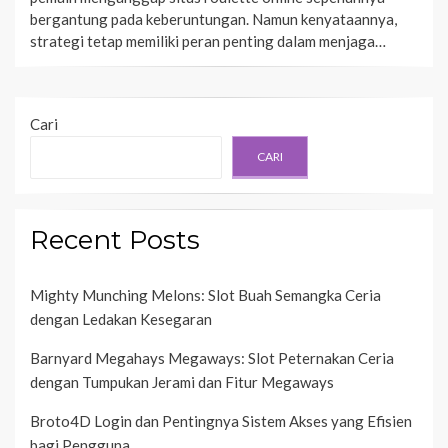
bergantung pada keberuntungan. Namun kenyataannya,
strategi tetap memiliki peran penting dalam menjaga…
Cari
CARI
Recent Posts
Mighty Munching Melons: Slot Buah Semangka Ceria
dengan Ledakan Kesegaran
Barnyard Megahays Megaways: Slot Peternakan Ceria
dengan Tumpukan Jerami dan Fitur Megaways
Broto4D Login dan Pentingnya Sistem Akses yang Efisien
bagi Pengguna